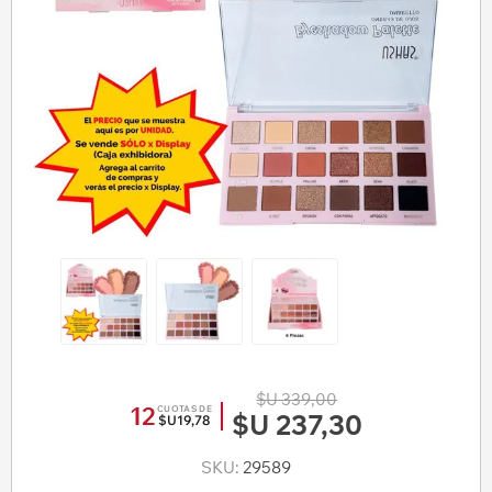
$U 339,00
12
CUOTAS DE
$U 237,30
$U19,78
SKU:
29589