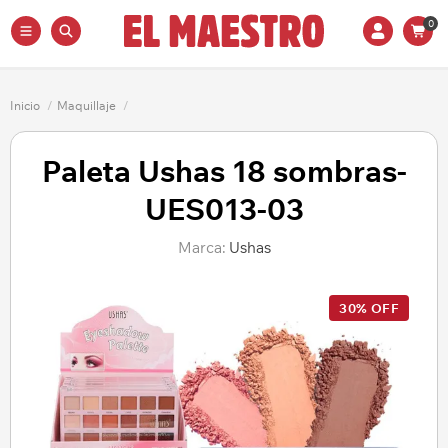
0
Inicio
/
Maquillaje
/
Paleta Ushas 18 sombras-
UES013-03
Marca:
Ushas
30% OFF