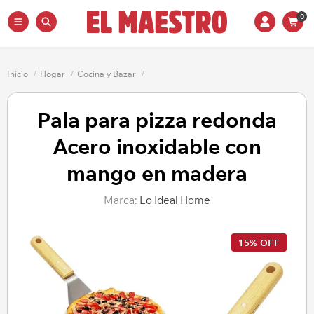
0
Inicio
/
Hogar
/
Cocina y Bazar
/
Pala para pizza redonda
Acero inoxidable con
mango en madera
Marca:
Lo Ideal Home
15% OFF