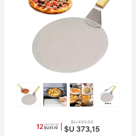
$U 439,00
12
CUOTAS DE
$U 373,15
$U31,10