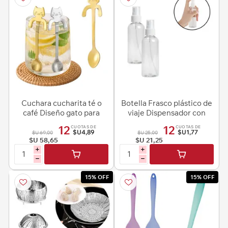
Cuchara cucharita té o
Botella Frasco plástico de
café Diseño gato para
viaje Dispensador con
colgar en el borde de la
tapa 150ml
12
12
CUOTAS DE
CUOTAS DE
taza - Acero Inox
$U4,89
$U1,77
$U 69,00
$U 25,00
$U 58,65
$U 21,25
i
i
h
h
15% OFF
15% OFF