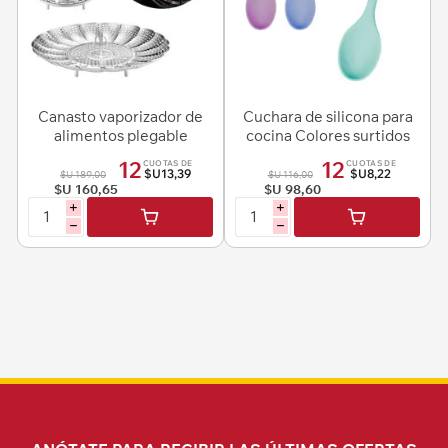
Canasto vaporizador de
Cuchara de silicona para
alimentos plegable
cocina Colores surtidos
12
12
CUOTAS DE
CUOTAS DE
$U13,39
$U8,22
$U 189,00
$U 116,00
$U 160,65
$U 98,60
i
i
h
h