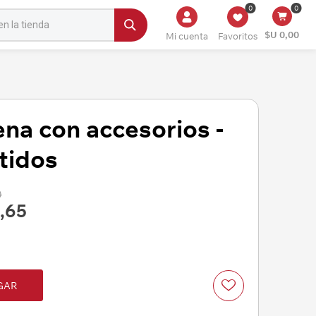
0
0
$U 0,00
Mi cuenta
Favoritos
na con accesorios -
tidos
0
,65
GAR