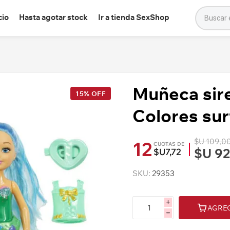
cio
Hasta agotar stock
Ir a tienda SexShop
Muñeca sire
15% OFF
Colores sur
$U 109,0
12
CUOTAS DE
$U 92
$U7,72
SKU:
29353
i
AGRE
h