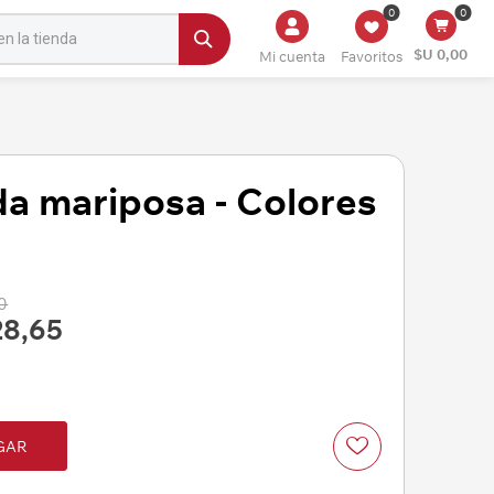
0
0
$U 0,00
Mi cuenta
Favoritos
a mariposa - Colores
0
28,65
GAR