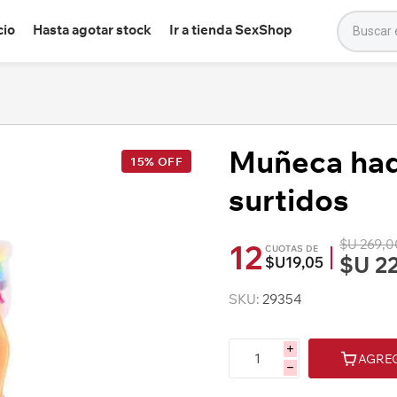
cio
Hasta agotar stock
Ir a tienda SexShop
Muñeca had
15% OFF
surtidos
$U 269,0
12
CUOTAS DE
$U 2
$U19,05
SKU:
29354
i
AGRE
h