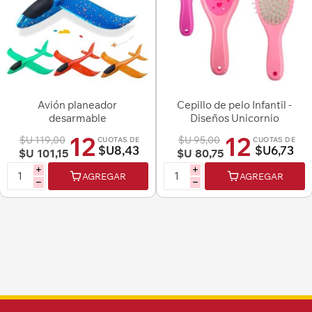
Avión planeador
Cepillo de pelo Infantil -
desarmable
Diseños Unicornio
Surtidos.
12
12
$U 119,00
$U 95,00
CUOTAS DE
CUOTAS DE
$U8,43
$U6,73
$U 101,15
$U 80,75
i
i
AGREGAR
AGREGAR
h
h