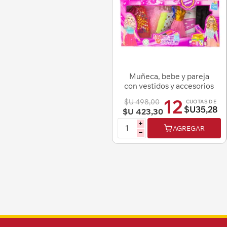
Muñeca, bebe y pareja
con vestidos y accesorios
12
$U 498,00
CUOTAS DE
$U35,28
$U 423,30
i
AGREGAR
h