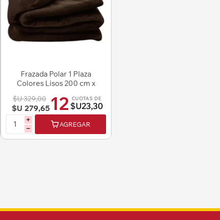
Frazada Polar 1 Plaza
Colores Lisos 200 cm x
150 cm
12
$U 329,00
CUOTAS DE
$U23,30
$U 279,65
i
AGREGAR
h