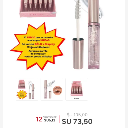
$U 105,00
12
CUOTAS DE
$U 73,50
$U6,13