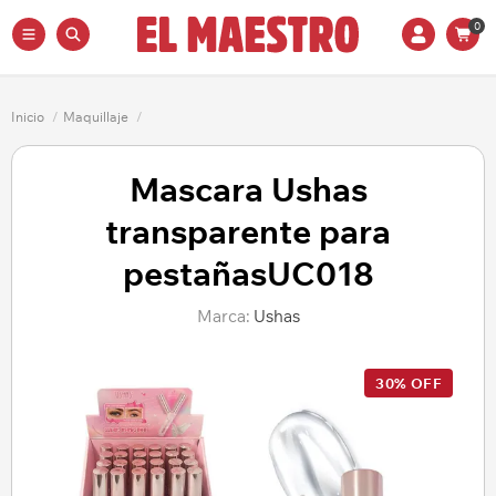
0
Inicio
/
Maquillaje
/
Mascara Ushas
transparente para
pestañasUC018
Marca:
Ushas
30% OFF