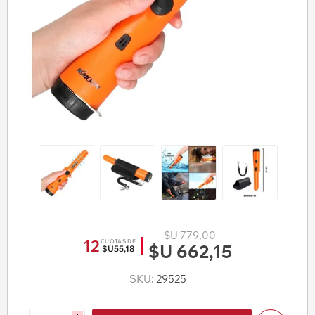
$U 779,00
12
CUOTAS DE
$U 662,15
$U55,18
SKU:
29525