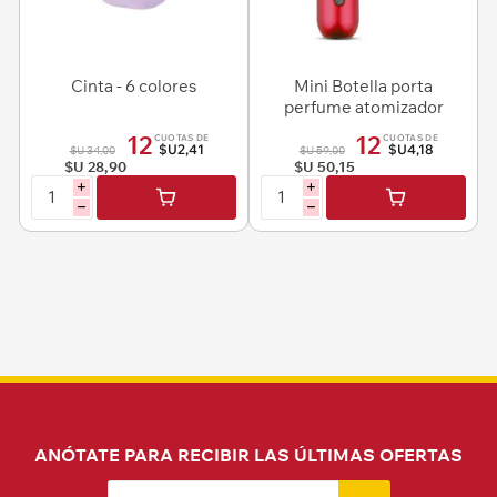
Cinta - 6 colores
Mini Botella porta
perfume atomizador
recargable 5ml
12
12
CUOTAS DE
CUOTAS DE
$U2,41
$U4,18
$U 34,00
$U 59,00
$U 28,90
$U 50,15
i
i
h
h
ANÓTATE PARA RECIBIR LAS ÚLTIMAS OFERTAS