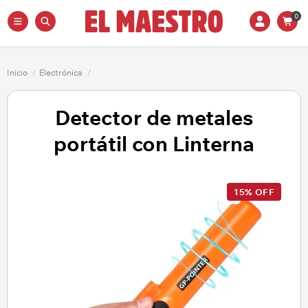
0
Inicio
/
Electrónica
/
Detector de metales
portátil con Linterna
15% OFF