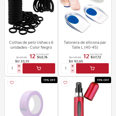
Colitas de pelo Ushas x 6
Talonera de silicona par
unidades - Color Negro
Talle L (40-45)
12
12
CUOTAS DE
CUOTAS DE
$U2,76
$U7,72
$U 39,00
$U 109,00
$U 33,15
$U 92,65
i
i
h
h
15% OFF
15% OFF