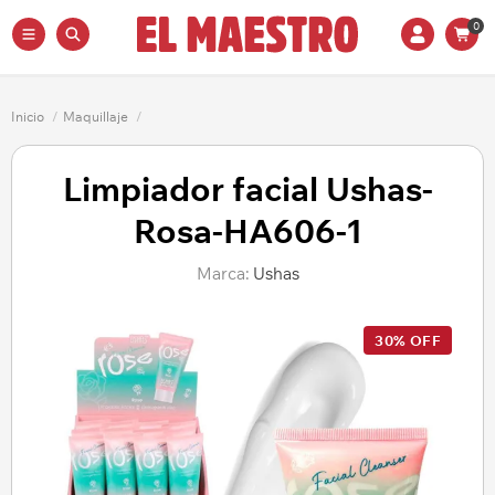
0
Inicio
/
Maquillaje
/
Limpiador facial Ushas-
Rosa-HA606-1
Marca:
Ushas
30% OFF