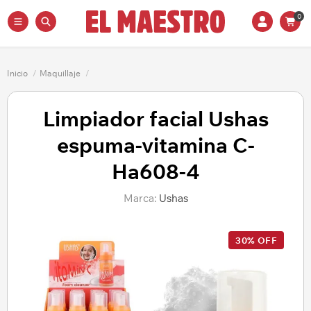
0
Inicio
/
Maquillaje
/
Limpiador facial Ushas
espuma-vitamina C-
Ha608-4
Marca:
Ushas
30% OFF