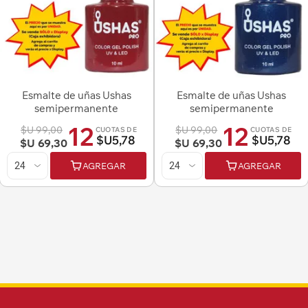
Esmalte de uñas Ushas
Esmalte de uñas Ushas
semipermanente
semipermanente
12
12
$U 99,00
$U 99,00
CUOTAS DE
CUOTAS DE
$U5,78
$U5,78
$U 69,30
$U 69,30
AGREGAR
AGREGAR