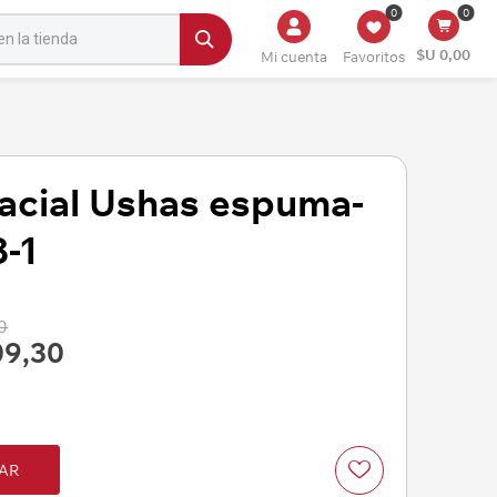
0
0
$U 0,00
Mi cuenta
Favoritos
facial Ushas espuma-
-1
0
09,30
AR