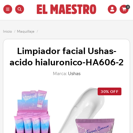
0
Inicio
/
Maquillaje
/
Limpiador facial Ushas-
acido hialuronico-HA606-2
Marca:
Ushas
30% OFF