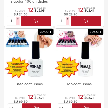
algodón 100 unidades
12
12
CUOTAS DE
CUOTAS DE
$U2,05
$U2,41
$U 29,00
$U 34,00
$U 24,65
$U 28,90
i
i
h
h
30% OFF
30% OFF
Base coat Ushas
Top coat Ushas
12
12
CUOTAS DE
CUOTAS DE
$U5,78
$U5,78
$U 99,00
$U 99,00
$U 69,30
$U 69,30