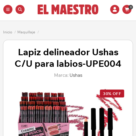
0
Inicio
/
Maquillaje
/
Lapiz delineador Ushas
C/U para labios-UPE004
Marca:
Ushas
30% OFF