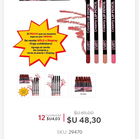
$U 69,00
12
CUOTAS DE
$U 48,30
$U4,03
SKU:
29470