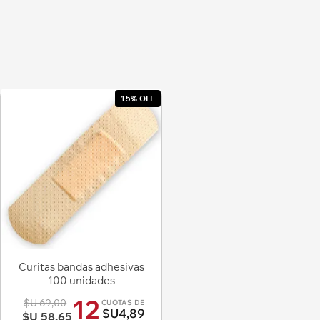
15% OFF
Curitas bandas adhesivas
100 unidades
12
$U 69,00
CUOTAS DE
$U4,89
$U 58,65