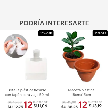
PODRÍA INTERESARTE
15% OFF
15% OFF
Botella plástica flexible
Maceta plastica
con tapón para viaje 50 ml
18cmx15cm
12
12
$U 15,00
$U 45,00
CUOTAS DE
CUOTAS DE
$U1,06
$U3,19
$U 12,75
$U 38,25