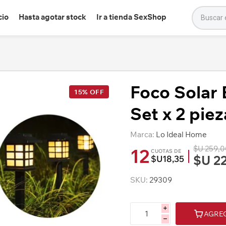
cio
Hasta agotar stock
Ir a tienda SexShop
Foco Solar 
15% OFF
Set x 2 piez
Marca:
Lo Ideal Home
$U 259,
12
CUOTAS DE
$U 2
$U18,35
SKU:
29309
i
AGRE
h