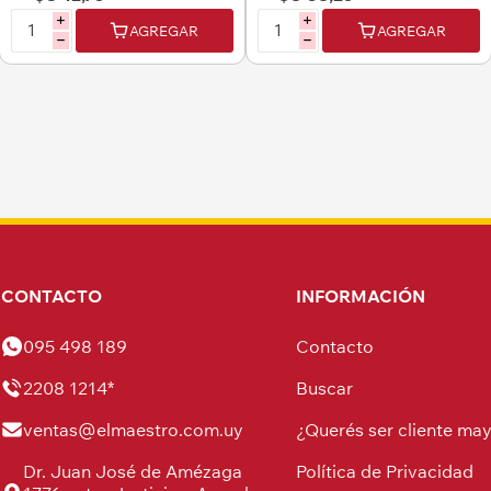
i
i
AGREGAR
AGREGAR
h
h
CONTACTO
INFORMACIÓN
095 498 189
Contacto
2208 1214*
Buscar
ventas@elmaestro.com.uy
¿Querés ser cliente may
Dr. Juan José de Amézaga
Política de Privacidad