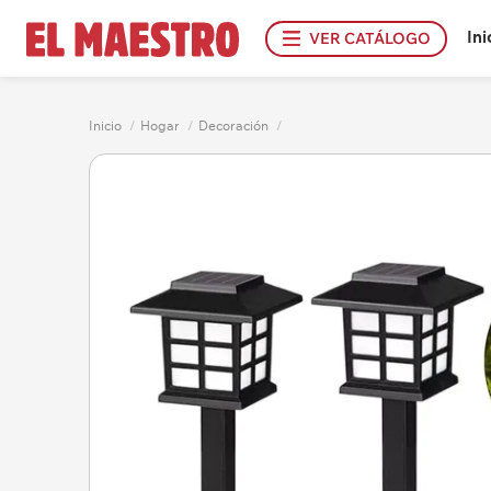
Ini
VER CATÁLOGO
Inicio
/
Hogar
/
Decoración
/