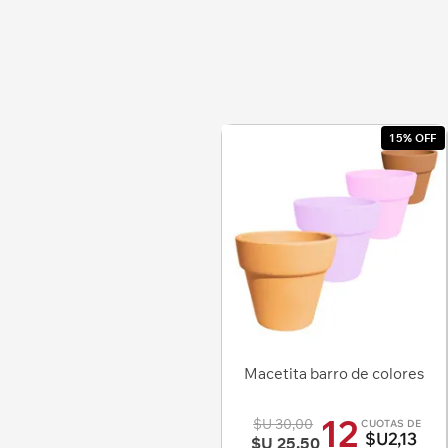
15% OFF
Macetita barro de colores
12
$U 30,00
CUOTAS DE
$U2,13
$U 25,50