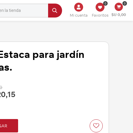
0
0
$U 0,00
Mi cuenta
Favoritos
Estaca para jardín
as.
00
20,15
GAR