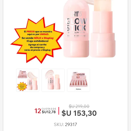
$U 219,00
12
CUOTAS DE
$U 153,30
$U12,78
SKU:
29317