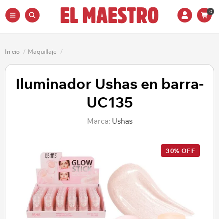
0
Inicio
/
Maquillaje
/
Iluminador Ushas en barra-
UC135
Marca:
Ushas
30% OFF