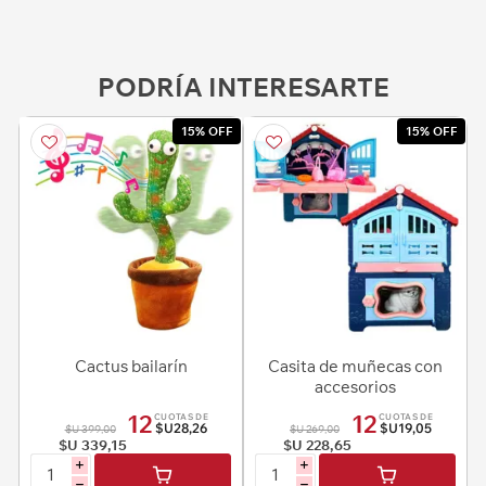
PODRÍA INTERESARTE
15% OFF
15% OFF
Cactus bailarín
Casita de muñecas con
accesorios
12
12
CUOTAS DE
CUOTAS DE
$U28,26
$U19,05
$U 399,00
$U 269,00
$U 339,15
$U 228,65
i
i
h
h