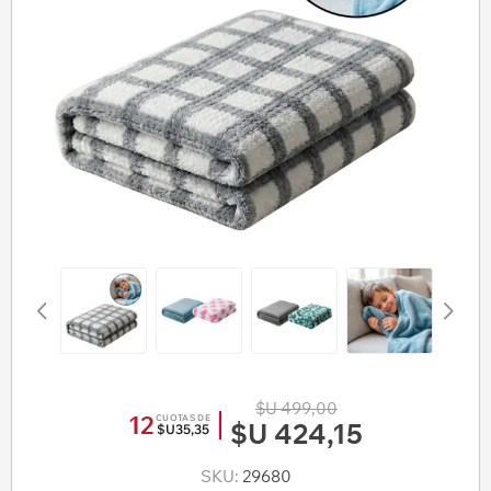
$U 499,00
12
CUOTAS DE
$U 424,15
$U35,35
SKU:
29680