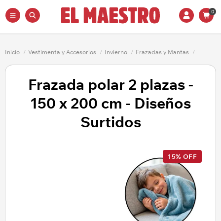
0
Inicio
/
Vestimenta y Accesorios
/
Invierno
/
Frazadas y Mantas
/
Frazada polar 2 plazas -
150 x 200 cm - Diseños
Surtidos
15% OFF