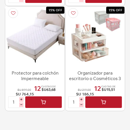
15% OFF
15% OFF
Protector para colchón
Organizador para
Impermeable
escritorio o Cosméticos 3
90cmx200cm
niveles
12
12
CUOTAS DE
CUOTAS DE
$U63,68
$U15,51
$U 899,00
$U 219,00
$U 764,15
$U 186,15
i
i
h
h