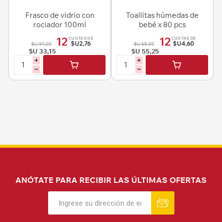
Frasco de vidrio con
Toallitas húmedas de
rociador 100ml
bebé x 80 pcs
12
12
CUOTAS DE
CUOTAS DE
$U2,76
$U4,60
$U 39,00
$U 65,00
$U 33,15
$U 55,25
i
i
h
h
ANÓTATE PARA RECIBIR LAS ÚLTIMAS OFERTAS