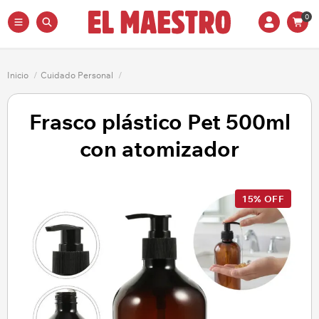
0
Inicio
/
Cuidado Personal
/
Frasco plástico Pet 500ml
con atomizador
15% OFF