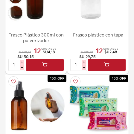
Frasco Plástico 300ml con
Frasco plástico con tapa
pulverizador
12
12
CUOTAS DE
CUOTAS DE
$U4,18
$U2,48
$U 59,00
$U 35,00
$U 50,15
$U 29,75
i
i
h
h
15% OFF
15% OFF