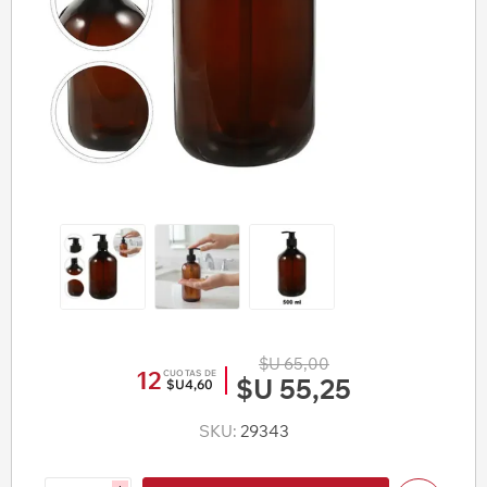
$U 65,00
12
CUOTAS DE
$U 55,25
$U4,60
SKU:
29343