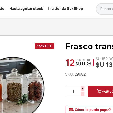
cio
Hasta agotar stock
Ir a tienda SexShop
Frasco tran
15% OFF
$U 159,0
12
CUOTAS DE
$U 13
$U11,26
SKU:
29682
i
AGRE
h
¿Cómo lo puedo pagar?