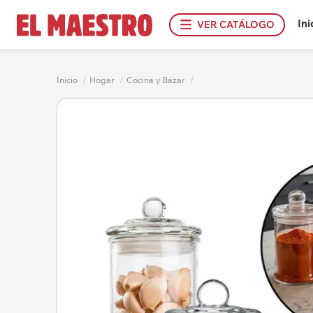
Ini
VER CATÁLOGO
Inicio
/
Hogar
/
Cocina y Bazar
/