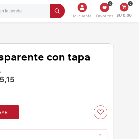
0
0
$U 0,00
Mi cuenta
Favoritos
sparente con tapa
0
5,15
GAR