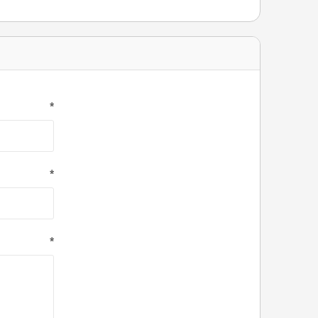
*
*
*