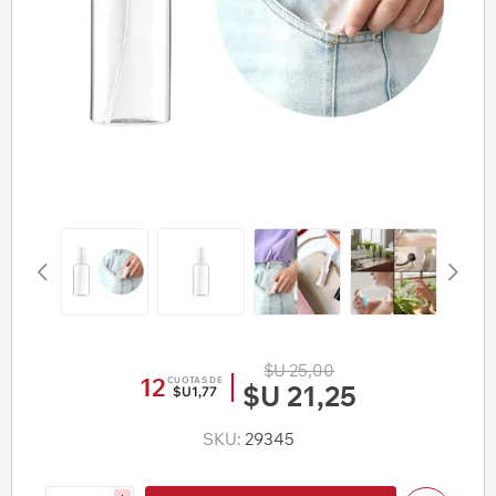
$U 25,00
12
CUOTAS DE
$U 21,25
$U1,77
SKU:
29345