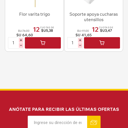
Flor varita trigo
Soporte apoya cucharas
utensillos
12
12
CUOTAS DE
CUOTAS DE
$U5,38
$U3,47
$U 76,00
$U 49,00
$U 64,60
$U 41,65
i
i
h
h
ANÓTATE PARA RECIBIR LAS ÚLTIMAS OFERTAS