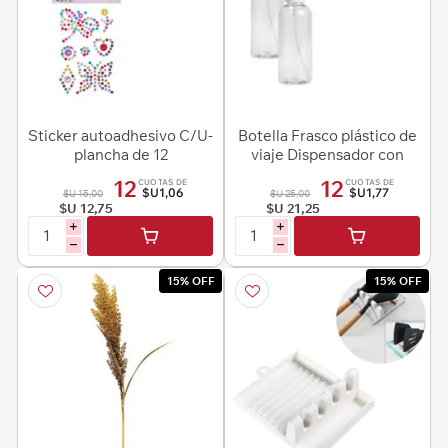
Sticker autoadhesivo C/U-
Botella Frasco plástico de
plancha de 12
viaje Dispensador con
tapa 150ml
12
12
CUOTAS DE
CUOTAS DE
$U1,06
$U1,77
$U 15,00
$U 25,00
$U 12,75
$U 21,25
i
i
h
h
15% OFF
15% OFF