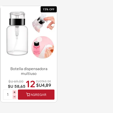
15% OFF
Botella dispensadora
multiuso
12
$U 69,00
CUOTAS DE
$U4,89
$U 58,65
i
AGREGAR
h