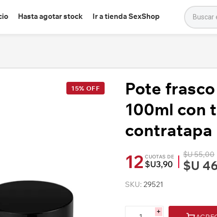
cio
Hasta agotar stock
Ir a tienda SexShop
Pote frasco
15% OFF
100ml con t
contratapa
$U 55,00
12
CUOTAS DE
$U 46
$U3,90
SKU:
29521
i
AGRE