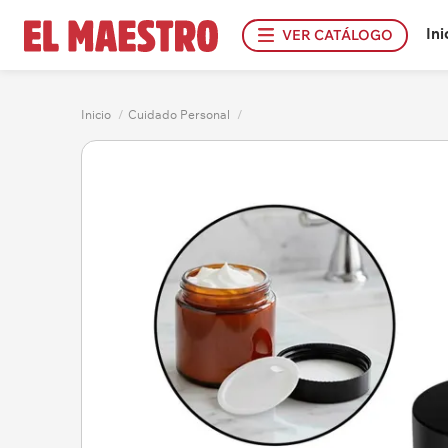
Ini
VER CATÁLOGO
Inicio
/
Cuidado Personal
/