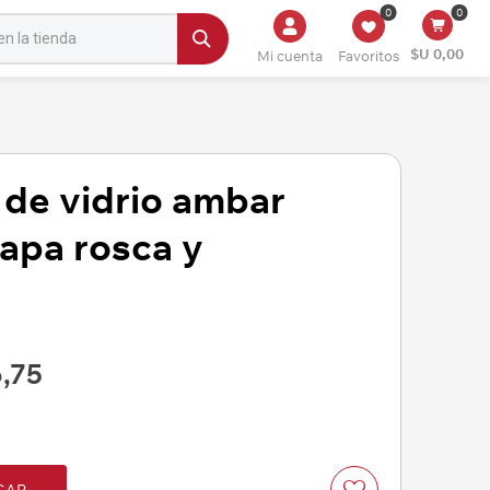
0
0
$U 0,00
Mi cuenta
Favoritos
 de vidrio ambar
apa rosca y
,75
GAR