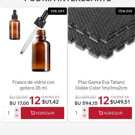
15% OFF
15% OFF
Frasco de vidrio con
Piso Goma Eva Tatami
gotero 35 ml
Doble Color 1mx1mx2cm
12
12
$U 20,00
$U 699,00
CUOTAS DE
CUOTAS DE
$U1,42
$U49,51
$U 17,00
$U 594,15
i
i
AGREGAR
AGREGAR
h
h