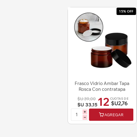
15% OFF
Frasco Vidrio Ambar Tapa
Rosca Con contratapa
50ml
12
$U 39,00
CUOTAS DE
$U2,76
$U 33,15
i
AGREGAR
h