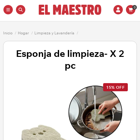
0
Inicio
/
Hogar
/
Limpieza y Lavandería
/
Esponja de limpieza- X 2
pc
15% OFF