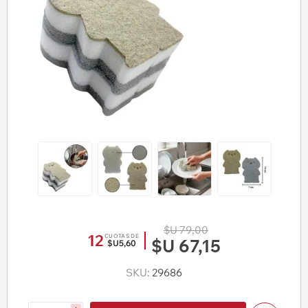
$U 79,00
12
CUOTAS DE
$U 67,15
$U5,60
SKU:
29686