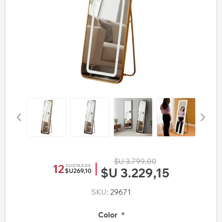
$U 3.799,00
12
CUOTAS DE
$U 3.229,15
$U269,10
SKU:
29671
Color
*