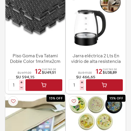
Piso Goma Eva Tatami
Jarra eléctrica 2 Lts En
Doble Color 1mx1mx2cm
vidrio de alta resistencia
12
12
CUOTAS DE
CUOTAS DE
$U49,51
$U38,89
$U 699,00
$U 549,00
$U 594,15
$U 466,65
i
i
h
h
15% OFF
15% OFF