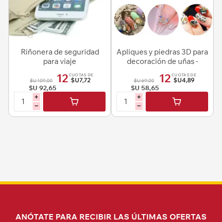
Riñonera de seguridad
Apliques y piedras 3D para
para viaje
decoración de uñas -
Diseños urtidos
12
12
CUOTAS DE
CUOTAS DE
$U7,72
$U4,89
$U 109,00
$U 69,00
$U 92,65
$U 58,65
i
i
h
h
ANÓTATE PARA RECIBIR LAS ÚLTIMAS OFERTAS