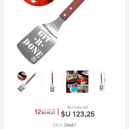
$U 145,00
12
CUOTAS DE
$U 123,25
$U10,27
SKU:
29687