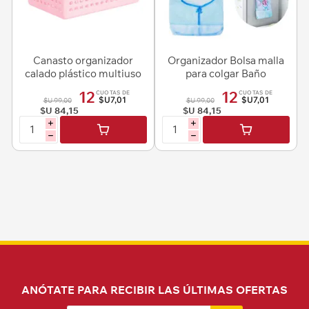
Canasto organizador
Organizador Bolsa malla
calado plástico multiuso
para colgar Baño
con asas
12
12
CUOTAS DE
CUOTAS DE
$U7,01
$U7,01
$U 99,00
$U 99,00
$U 84,15
$U 84,15
i
i
h
h
ANÓTATE PARA RECIBIR LAS ÚLTIMAS OFERTAS