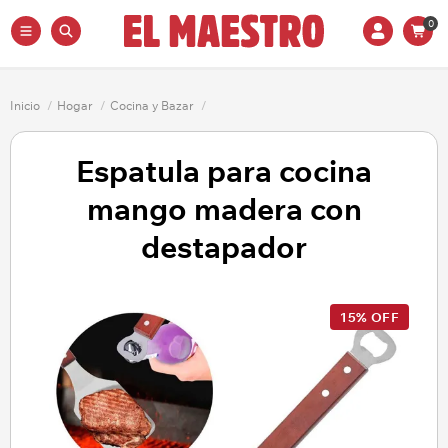
0
Inicio
/
Hogar
/
Cocina y Bazar
/
Espatula para cocina
mango madera con
destapador
15% OFF