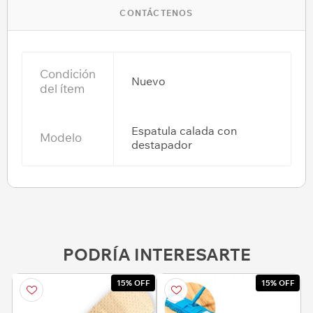
CONTÁCTENOS
Condición
Nuevo
del ítem
Espatula calada con
Modelo
destapador
PODRÍA INTERESARTE
15% OFF
15% OFF