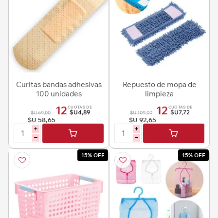
Curitas bandas adhesivas
Repuesto de mopa de
100 unidades
limpieza
12
12
CUOTAS DE
CUOTAS DE
$U4,89
$U7,72
$U 69,00
$U 109,00
$U 58,65
$U 92,65
i
i
h
h
15% OFF
15% OFF