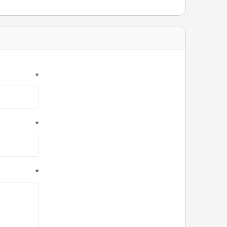
*
*
*