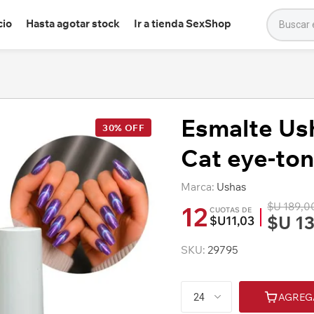
cio
Hasta agotar stock
Ir a tienda SexShop
Esmalte Us
30% OFF
Cat eye-ton
Marca:
Ushas
$U 189,0
12
CUOTAS DE
$U 13
$U11,03
SKU:
29795
AGREG