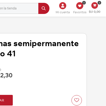
0
0
$U 0,00
Mi cuenta
Favoritos
has semipermanente
o 41
0
2,30
AR