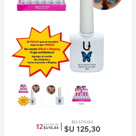
$U 179,00
12
CUOTAS DE
$U 125,30
$U10,44