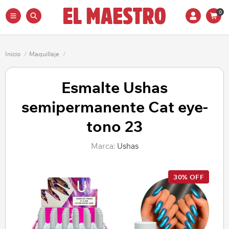
0
Inicio
/
Maquillaje
/
Esmalte Ushas
semipermanente Cat eye-
tono 23
Marca:
Ushas
30% OFF