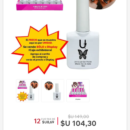
$U 149,00
12
CUOTAS DE
$U 104,30
$U8,69