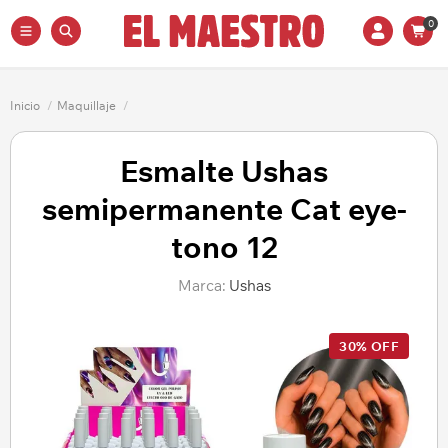
0
Inicio
/
Maquillaje
/
Esmalte Ushas
semipermanente Cat eye-
tono 12
Marca:
Ushas
30% OFF