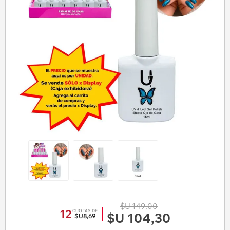
$U 149,00
12
CUOTAS DE
$U 104,30
$U8,69