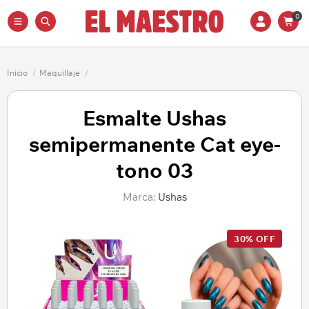
0
Inicio
/
Maquillaje
/
Esmalte Ushas
semipermanente Cat eye-
tono 03
Marca:
Ushas
30% OFF