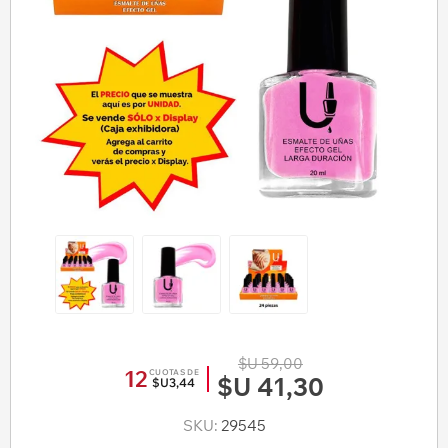
$U 59,00
12
CUOTAS DE
$U 41,30
$U3,44
SKU:
29545