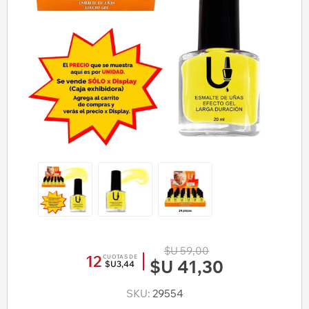
$U 59,00
12
CUOTAS DE
$U 41,30
$U3,44
SKU:
29554