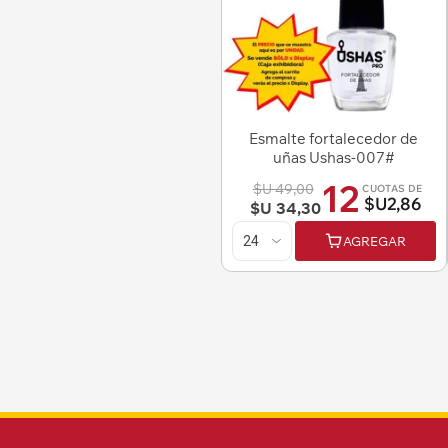
Esmalte fortalecedor de
uñas Ushas-007#
12
$U 49,00
CUOTAS DE
$U2,86
$U 34,30
AGREGAR