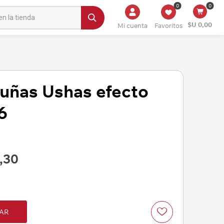
0
0
$U 0,00
Mi cuenta
Favoritos
 uñas Ushas efecto
6
,30
AR