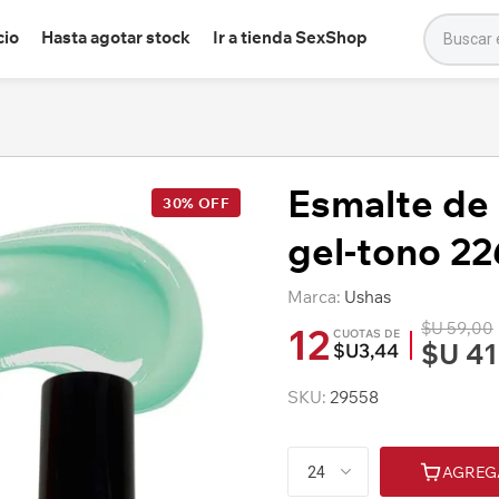
cio
Hasta agotar stock
Ir a tienda SexShop
Esmalte de
30% OFF
gel-tono 22
Marca:
Ushas
$U 59,00
12
CUOTAS DE
$U 41
$U3,44
SKU:
29558
AGREG