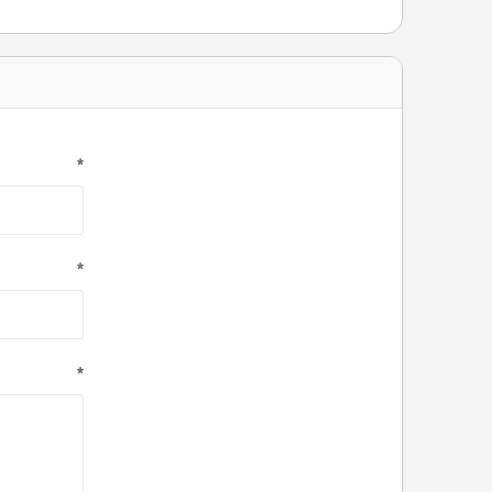
*
*
*