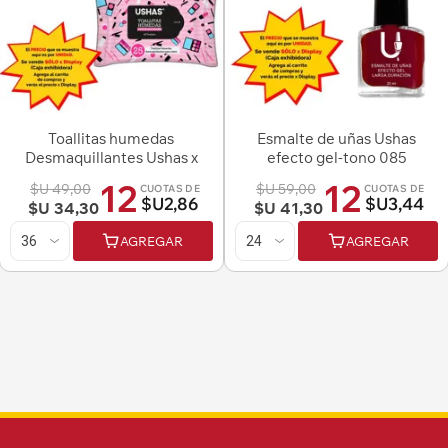
Toallitas humedas
Esmalte de uñas Ushas
Desmaquillantes Ushas x
efecto gel-tono 085
25 pcs
12
12
$U 49,00
$U 59,00
CUOTAS DE
CUOTAS DE
$U2,86
$U3,44
$U 34,30
$U 41,30
AGREGAR
AGREGAR