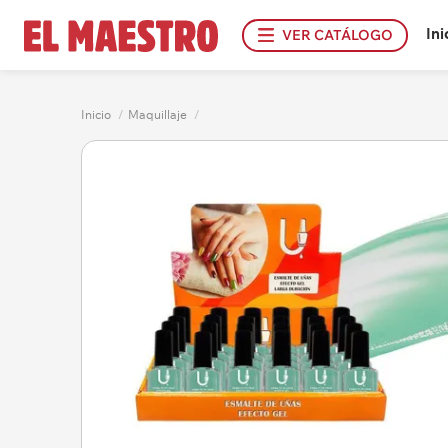
Ini
VER CATÁLOGO
Inicio
/
Maquillaje
/