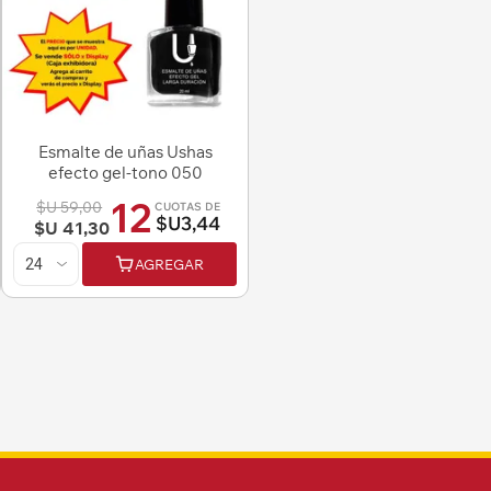
Esmalte de uñas Ushas
efecto gel-tono 050
12
$U 59,00
CUOTAS DE
$U3,44
$U 41,30
AGREGAR