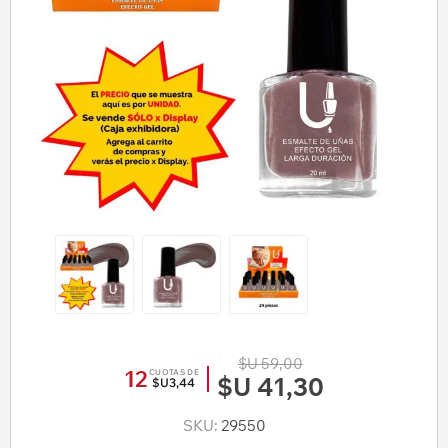
$U 59,00
12
CUOTAS DE
$U 41,30
$U3,44
SKU:
29550