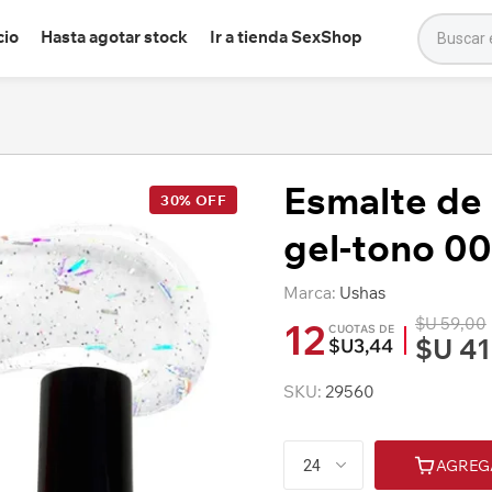
cio
Hasta agotar stock
Ir a tienda SexShop
Esmalte de
30% OFF
gel-tono 0
Marca:
Ushas
$U 59,00
12
CUOTAS DE
$U 41
$U3,44
SKU:
29560
AGREG