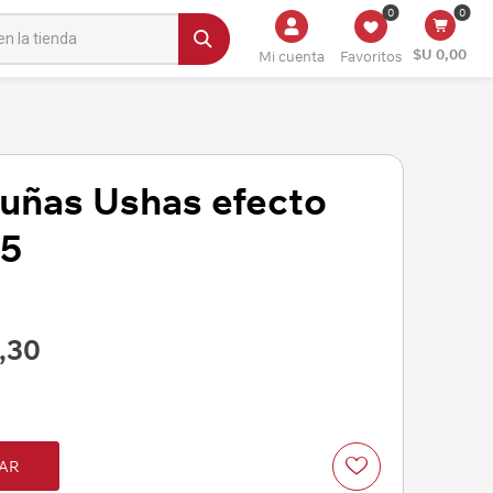
0
0
$U 0,00
Mi cuenta
Favoritos
 uñas Ushas efecto
05
,30
AR