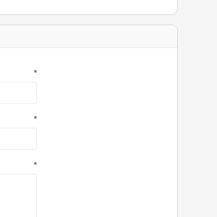
*
*
*