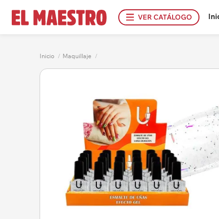
Ini
VER CATÁLOGO
Inicio
/
Maquillaje
/