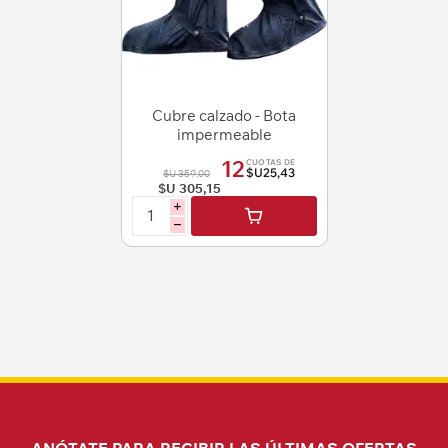
Cubre calzado - Bota
impermeable
antideslizante Talle M
12
CUOTAS DE
$U25,43
$U 359,00
$U 305,15
i
h