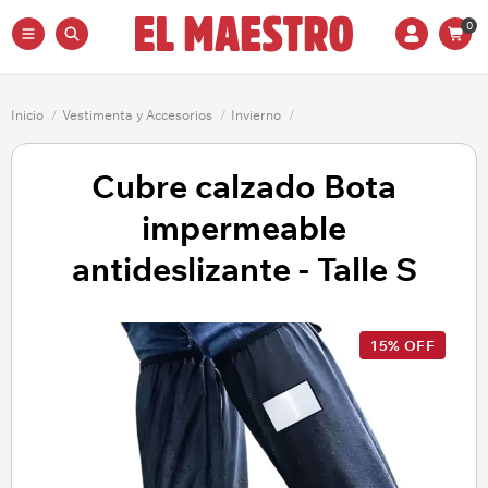
0
Inicio
/
Vestimenta y Accesorios
/
Invierno
/
Cubre calzado Bota
impermeable
antideslizante - Talle S
15% OFF