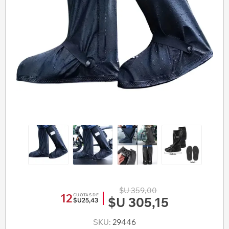
$U 359,00
12
CUOTAS DE
$U 305,15
$U25,43
SKU:
29446