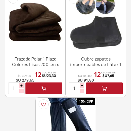
Frazada Polar 1 Plaza
Cubre zapatos
Colores Lisos 200 cm x
impermeables de Látex 1
150 cm
par - Talle L
12
12
CUOTAS DE
CUOTAS DE
$U23,30
$U7,65
$U 329,00
$U 108,00
$U 279,65
$U 91,80
i
i
h
h
15% OFF