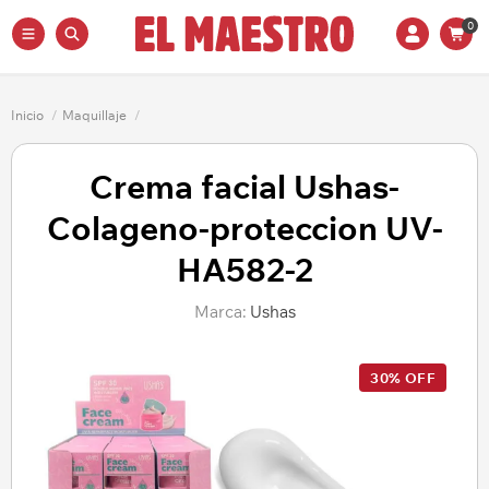
0
Inicio
/
Maquillaje
/
Crema facial Ushas-
Colageno-proteccion UV-
HA582-2
Marca:
Ushas
30% OFF