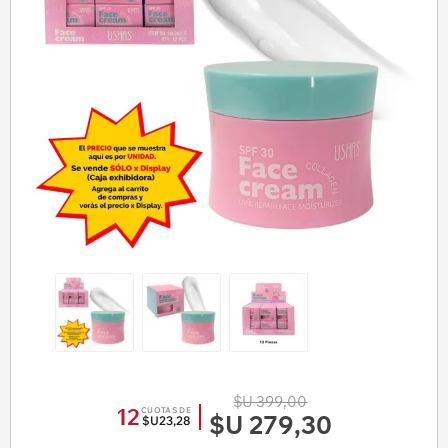
$U 399,00
12
CUOTAS DE
$U 279,30
$U23,28