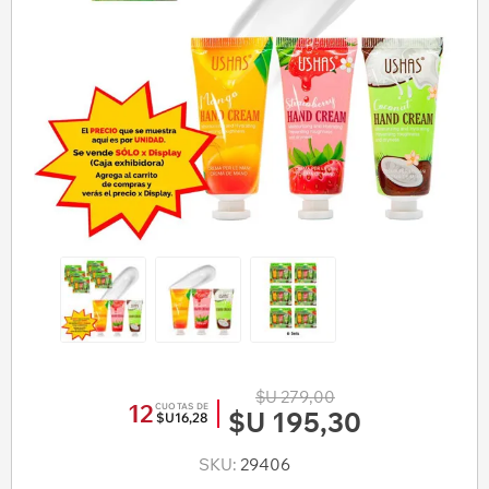
$U 279,00
12
CUOTAS DE
$U 195,30
$U16,28
SKU:
29406