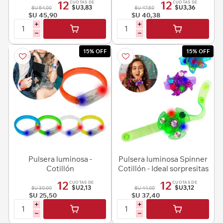
12
12
CUOTAS DE
CUOTAS DE
$U3,83
$U3,36
$U 54,00
$U 47,50
$U 45,90
$U 40,38
i
i
h
h
15% OFF
15% OFF
Pulsera luminosa -
Pulsera luminosa Spinner
Cotillón
Cotillón - Ideal sorpresitas
12
12
CUOTAS DE
CUOTAS DE
$U2,13
$U3,12
$U 30,00
$U 44,00
$U 25,50
$U 37,40
i
i
h
h