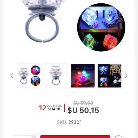
$U 59,00
12
CUOTAS DE
$U 50,15
$U4,18
SKU:
29301