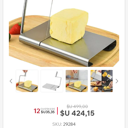
$U 499,00
12
CUOTAS DE
$U 424,15
$U35,35
SKU:
29284