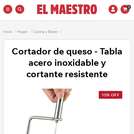
0
Inicio
/
Hogar
/
Cocina y Bazar
/
Cortador de queso - Tabla
acero inoxidable y
cortante resistente
15% OFF