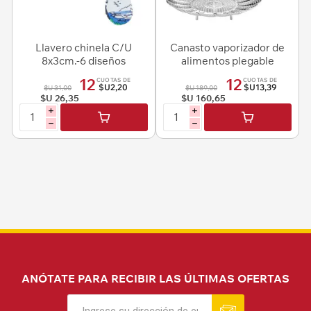
Llavero chinela C/U
Canasto vaporizador de
8x3cm.-6 diseños
alimentos plegable
12
12
CUOTAS DE
CUOTAS DE
$U2,20
$U13,39
$U 31,00
$U 189,00
$U 26,35
$U 160,65
i
i
h
h
ANÓTATE PARA RECIBIR LAS ÚLTIMAS OFERTAS