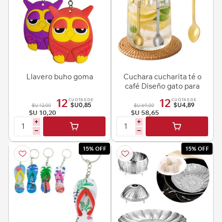
Llavero buho goma
Cuchara cucharita té o
café Diseño gato para
colgar en el borde de la
12
12
CUOTAS DE
CUOTAS DE
taza - Acero Inox
$U0,85
$U4,89
$U 12,00
$U 69,00
$U 10,20
$U 58,65
i
i
h
h
15% OFF
15% OFF