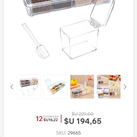
$U 229,00
12
CUOTAS DE
$U 194,65
$U16,22
SKU:
29665