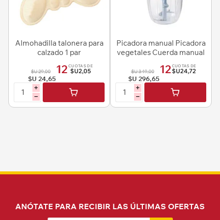
Almohadilla talonera para
Picadora manual Picadora
calzado 1 par
vegetales Cuerda manual
- Capacidad 900 ml
12
12
CUOTAS DE
CUOTAS DE
$U2,05
$U24,72
$U 29,00
$U 349,00
$U 24,65
$U 296,65
i
i
h
h
ANÓTATE PARA RECIBIR LAS ÚLTIMAS OFERTAS