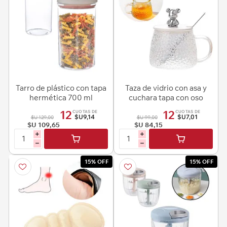
Tarro de plástico con tapa
Taza de vidrio con asa y
hermética 700 ml
cuchara tapa con oso
12
12
CUOTAS DE
CUOTAS DE
$U9,14
$U7,01
$U 129,00
$U 99,00
$U 109,65
$U 84,15
i
i
h
h
15% OFF
15% OFF