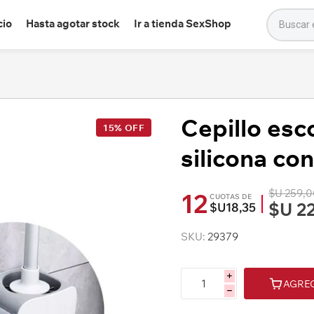
cio
Hasta agotar stock
Ir a tienda SexShop
Cepillo esc
15% OFF
silicona co
$U 259,
12
CUOTAS DE
$U 2
$U18,35
SKU:
29379
i
AGRE
h