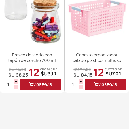
Frasco de vidrio con
Canasto organizador
tapón de corcho 200 ml
calado plástico multiuso
con asas
12
12
$U 45,00
$U 99,00
CUOTAS DE
CUOTAS DE
$U3,19
$U7,01
$U 38,25
$U 84,15
i
i
AGREGAR
AGREGAR
h
h