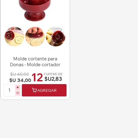
Molde cortante para
Donas - Molde cortador
para Donuts
12
$U 40,00
CUOTAS DE
$U2,83
$U 34,00
i
AGREGAR
h