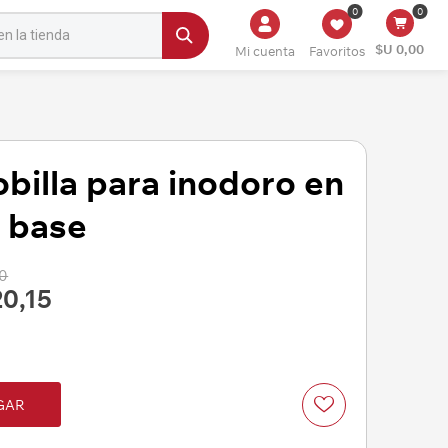
0
0
$U 0,00
Mi cuenta
Favoritos
obilla para inodoro en
n base
00
20,15
GAR