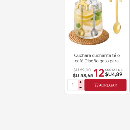
Cuchara cucharita té o
café Diseño gato para
colgar en el borde de la
12
$U 69,00
CUOTAS DE
taza - Acero Inox
$U4,89
$U 58,65
i
AGREGAR
h