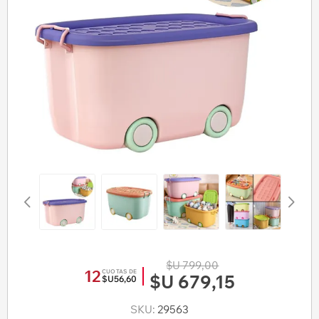
$U 799,00
12
CUOTAS DE
$U 679,15
$U56,60
SKU:
29563