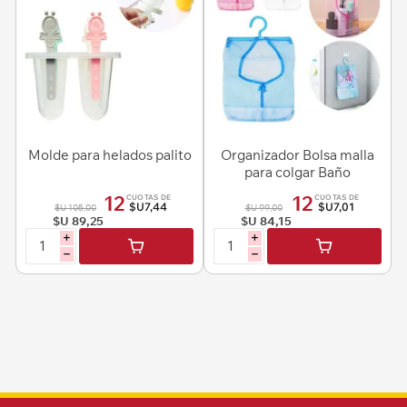
Molde para helados palito
Organizador Bolsa malla
para colgar Baño
12
12
CUOTAS DE
CUOTAS DE
$U7,44
$U7,01
$U 105,00
$U 99,00
$U 89,25
$U 84,15
i
i
h
h