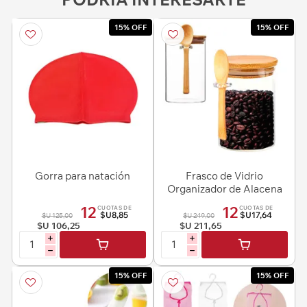
15% OFF
15% OFF
Gorra para natación
Frasco de Vidrio
Organizador de Alacena
Tapa y cuchara bambú
12
12
CUOTAS DE
CUOTAS DE
700ml
$U8,85
$U17,64
$U 125,00
$U 249,00
$U 106,25
$U 211,65
i
i
h
h
15% OFF
15% OFF