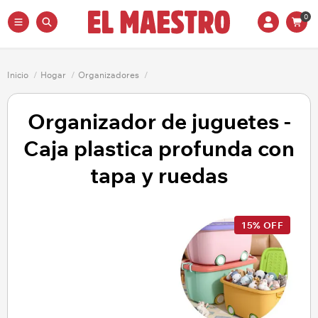
0
Inicio
/
Hogar
/
Organizadores
/
Organizador de juguetes -
Caja plastica profunda con
tapa y ruedas
15% OFF