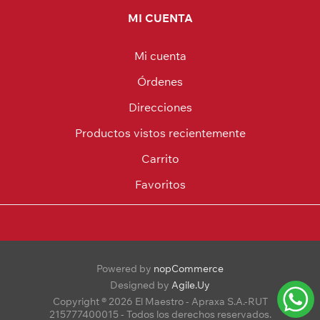
MI CUENTA
Mi cuenta
Órdenes
Direcciones
Productos vistos recientemente
Carrito
Favoritos
Powered by
nopCommerce
Designed by
Agile.Uy
Copyright ® 2026 El Maestro - Apraxa S.A.-RUT
215777400015 - Todos los derechos reservados.