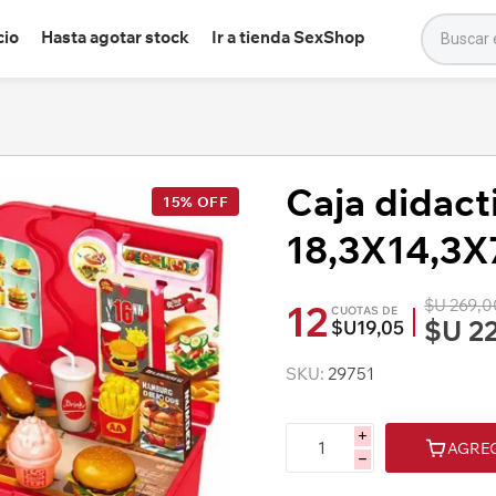
cio
Hasta agotar stock
Ir a tienda SexShop
Caja didac
15% OFF
18,3X14,3X
$U 269,0
12
CUOTAS DE
$U 2
$U19,05
SKU:
29751
i
AGRE
h