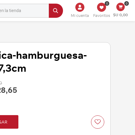
0
0
$U 0,00
Mi cuenta
Favoritos
tica-hamburguesa-
7,3cm
0
28,65
GAR