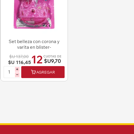
Set belleza con corona y
varita en blister-
18,5x16,5cm.
12
$U 137,00
CUOTAS DE
$U9,70
$U 116,45
i
AGREGAR
h