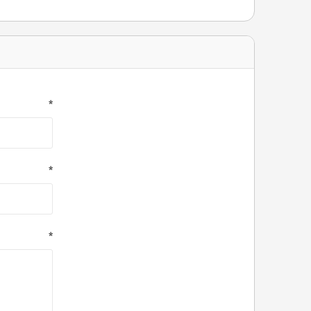
*
*
*