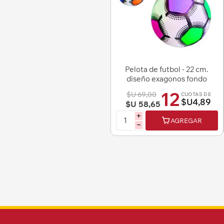
Pelota de futbol - 22 cm.
diseño exagonos fondo
gris y negr
12
$U 69,00
CUOTAS DE
$U4,89
$U 58,65
i
AGREGAR
h