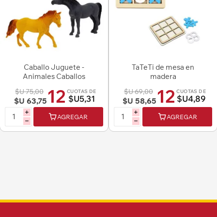
Caballo Juguete -
TaTeTi de mesa en
Animales Caballos
madera
Surtidos
12
12
$U 75,00
$U 69,00
CUOTAS DE
CUOTAS DE
$U5,31
$U4,89
$U 63,75
$U 58,65
i
i
AGREGAR
AGREGAR
h
h