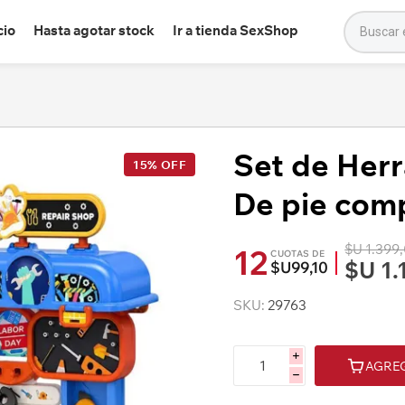
cio
Hasta agotar stock
Ir a tienda SexShop
Set de Her
15% OFF
De pie com
$U 1.399
12
CUOTAS DE
$U 1.
$U99,10
SKU:
29763
i
AGRE
h