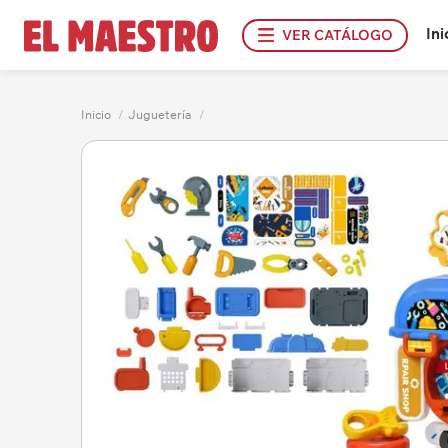
Ini
VER CATÁLOGO
Inicio
/
Juguetería
/