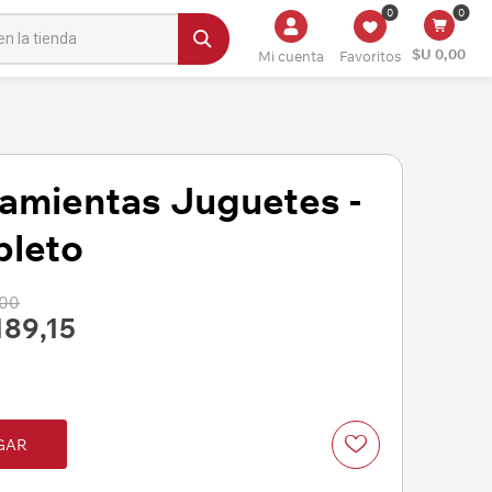
0
0
$U 0,00
Mi cuenta
Favoritos
ramientas Juguetes -
pleto
,00
189,15
GAR