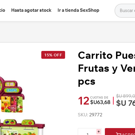
cio
Hasta agotar stock
Ir a tienda SexShop
Carrito Pu
15% OFF
Frutas y Ve
pcs
$U 899,
12
CUOTAS DE
$U 7
$U63,68
SKU:
29772
i
AGRE