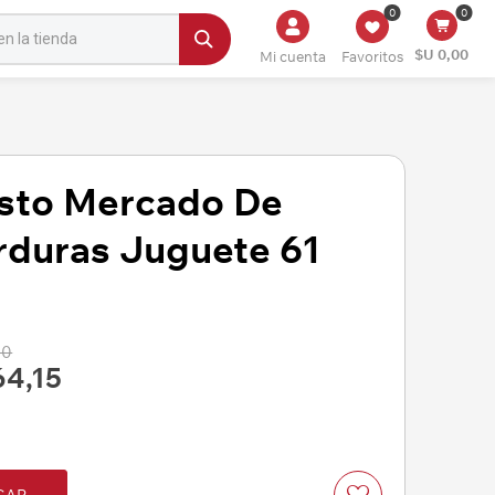
0
0
$U 0,00
Mi cuenta
Favoritos
esto Mercado De
rduras Juguete 61
00
64,15
GAR