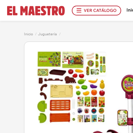
Ini
VER CATÁLOGO
Inicio
/
Juguetería
/