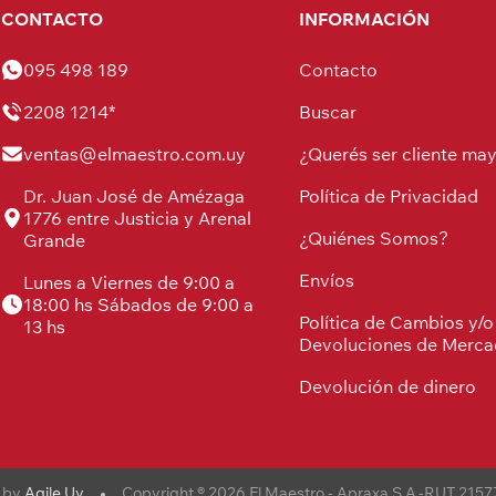
CONTACTO
INFORMACIÓN
095 498 189
Contacto
2208 1214*
Buscar
ventas@elmaestro.com.uy
¿Querés ser cliente may
Dr. Juan José de Amézaga
Política de Privacidad
1776 entre Justicia y Arenal
¿Quiénes Somos?
Grande
Envíos
Lunes a Viernes de 9:00 a
18:00 hs Sábados de 9:00 a
Política de Cambios y/o
13 hs
Devoluciones de Merca
Devolución de dinero
 by
Agile.Uy
Copyright ® 2026 El Maestro - Apraxa S.A.-RUT 2157