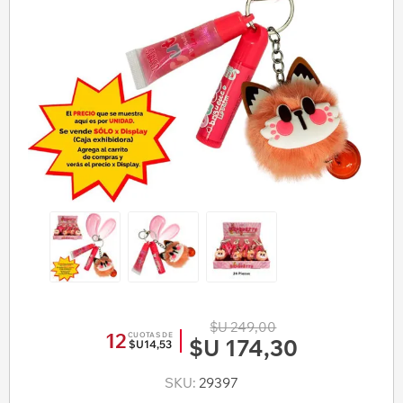
$U 249,00
12
CUOTAS DE
$U 174,30
$U14,53
SKU:
29397