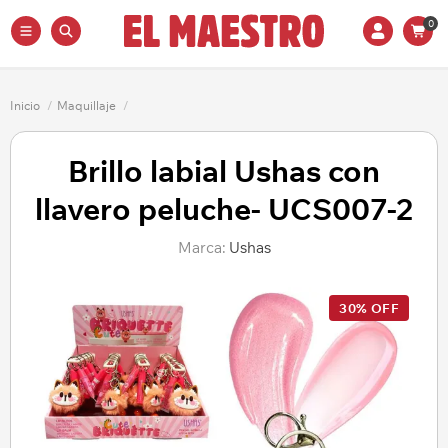
0
Inicio
/
Maquillaje
/
Brillo labial Ushas con
llavero peluche- UCS007-2
Marca:
Ushas
30% OFF