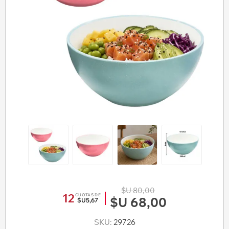
$U 80,00
12
CUOTAS DE
$U 68,00
$U5,67
SKU:
29726