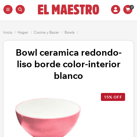
0
Inicio
/
Hogar
/
Cocina y Bazar
/
Bowls
/
Bowl ceramica redondo-
liso borde color-interior
blanco
15% OFF