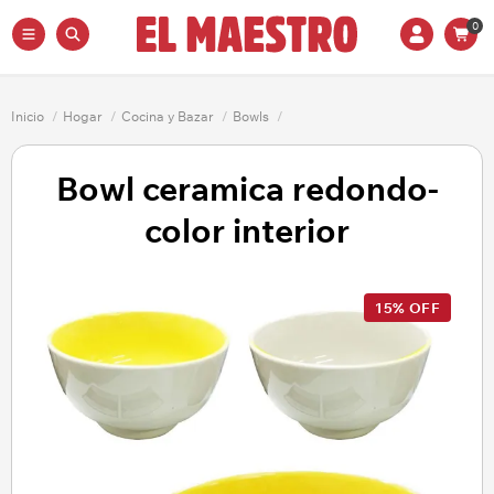
0
Inicio
/
Hogar
/
Cocina y Bazar
/
Bowls
/
Bowl ceramica redondo-
color interior
15% OFF