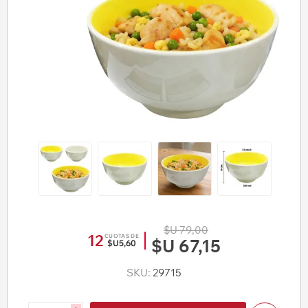
$U 79,00
12
CUOTAS DE
$U 67,15
$U5,60
SKU:
29715