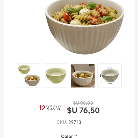
$U 90,00
12
CUOTAS DE
$U 76,50
$U6,38
SKU:
29713
Color
*