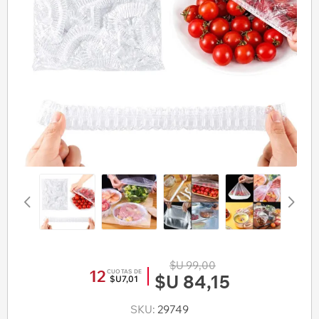
$U 99,00
12
CUOTAS DE
$U 84,15
$U7,01
SKU:
29749