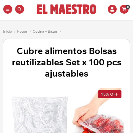
0
Inicio
/
Hogar
/
Cocina y Bazar
/
Cubre alimentos Bolsas
reutilizables Set x 100 pcs
ajustables
15% OFF