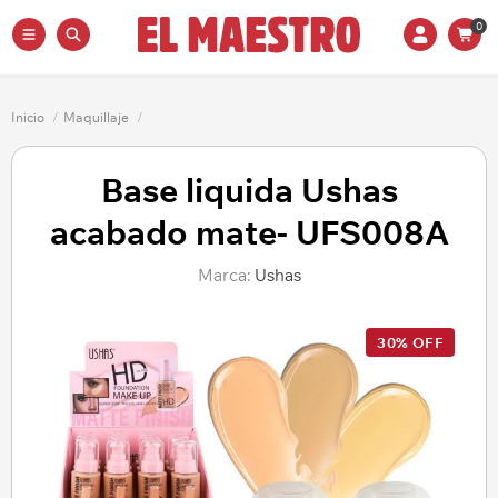
0
Inicio
/
Maquillaje
/
Base liquida Ushas
acabado mate- UFS008A
Marca:
Ushas
30% OFF