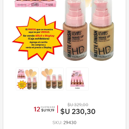
$U 329,00
12
CUOTAS DE
$U 230,30
$U19,19
SKU:
29430