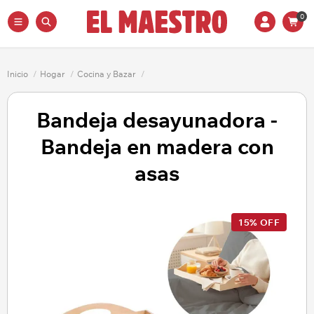
0
Inicio
/
Hogar
/
Cocina y Bazar
/
Bandeja desayunadora -
Bandeja en madera con
asas
15% OFF