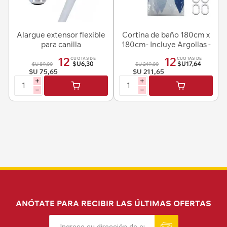
Alargue extensor flexible
Cortina de baño 180cm x
para canilla
180cm- Incluye Argollas -
Diseños Surtidos
12
12
CUOTAS DE
CUOTAS DE
$U6,30
$U17,64
$U 89,00
$U 249,00
$U 75,65
$U 211,65
i
i
h
h
ANÓTATE PARA RECIBIR LAS ÚLTIMAS OFERTAS