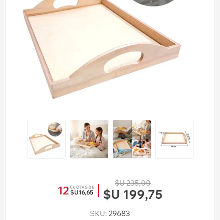
$U 235,00
12
CUOTAS DE
$U 199,75
$U16,65
SKU:
29683