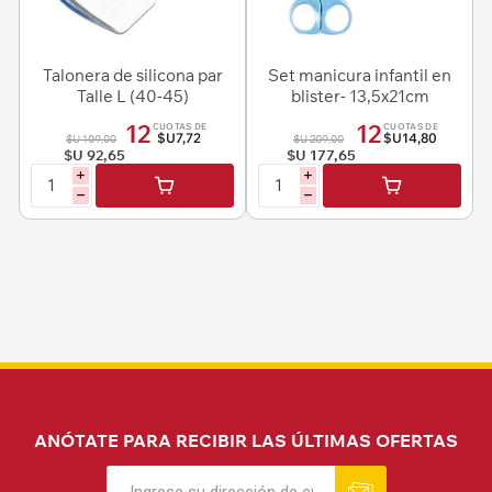
Talonera de silicona par
Set manicura infantil en
Talle L (40-45)
blister- 13,5x21cm
12
12
CUOTAS DE
CUOTAS DE
$U7,72
$U14,80
$U 109,00
$U 209,00
$U 92,65
$U 177,65
i
i
h
h
ANÓTATE PARA RECIBIR LAS ÚLTIMAS OFERTAS