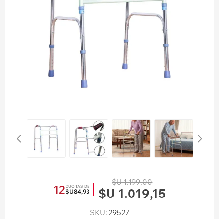
$U 1.199,00
12
CUOTAS DE
$U 1.019,15
$U84,93
SKU:
29527