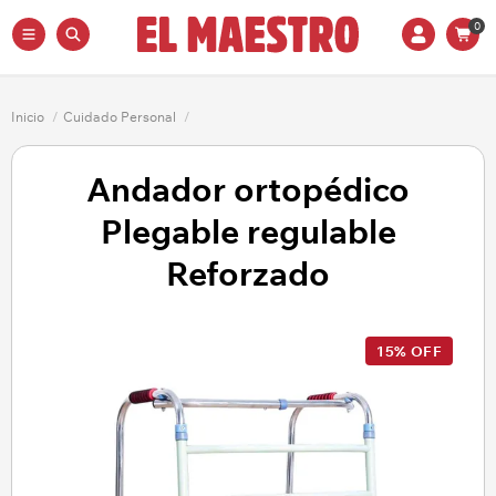
0
Inicio
/
Cuidado Personal
/
Andador ortopédico
Plegable regulable
Reforzado
15% OFF