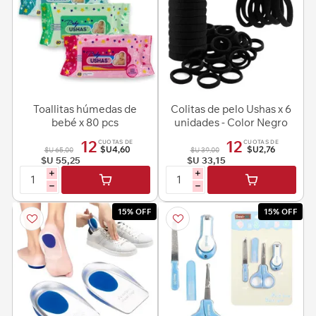
Toallitas húmedas de
Colitas de pelo Ushas x 6
bebé x 80 pcs
unidades - Color Negro
12
12
CUOTAS DE
CUOTAS DE
$U4,60
$U2,76
$U 65,00
$U 39,00
$U 55,25
$U 33,15
i
i
h
h
15% OFF
15% OFF