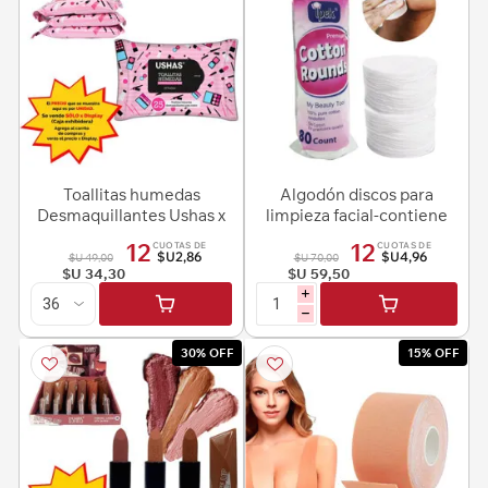
Toallitas humedas
Algodón discos para
Desmaquillantes Ushas x
limpieza facial-contiene
25 pcs
80 unidades
12
12
CUOTAS DE
CUOTAS DE
$U2,86
$U4,96
$U 49,00
$U 70,00
$U 34,30
$U 59,50
i
h
30% OFF
15% OFF