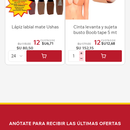
Lápiz labial mate Ushas
Cinta levanta y sujeta
busto Boob tape 5 mt
12
12
CUOTAS DE
CUOTAS DE
$U6,71
$U12,68
$U 115,00
$U 179,00
$U 80,50
$U 152,15
i
h
ANÓTATE PARA RECIBIR LAS ÚLTIMAS OFERTAS