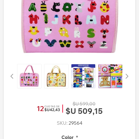
$U 599,00
12
CUOTAS DE
$U 509,15
$U42,43
SKU:
29564
Color
*